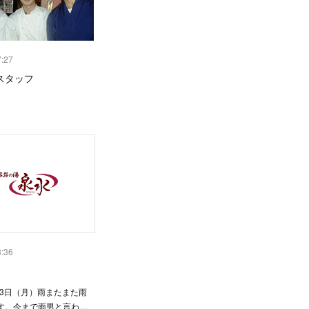
7:27
スタッフ
3:36
23日（月）雨またまた雨
す。今まで雨男と言わ…