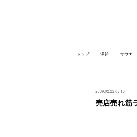
トップ
湯処
サウナ
2009.02.22 08:15
売店売れ筋