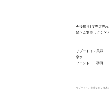
今後毎月1度売店売
皆さん期待してくだ
リゾートイン芙蓉
泉水
フロント 羽田
リゾートイン芙蓉
(
241
)
泉水
(