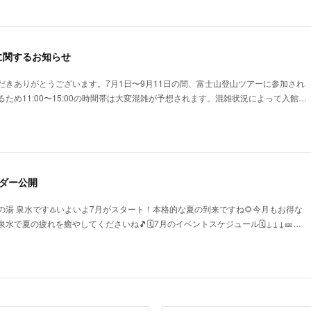
に関するお知らせ
だきありがとうございます。7月1日〜9月11日の間、富士山登山ツアーに参加され
ため11:00〜15:00の時間帯は大変混雑が予想されます。混雑状況によって入館…
ダー公開
湯 泉水です♨️いよいよ7月がスタート！本格的な夏の到来ですね🌻今月もお得な
で夏の疲れを癒やしてくださいね🎵🗓️7月のイベントスケジュール🗓️↓↓↓🎫…