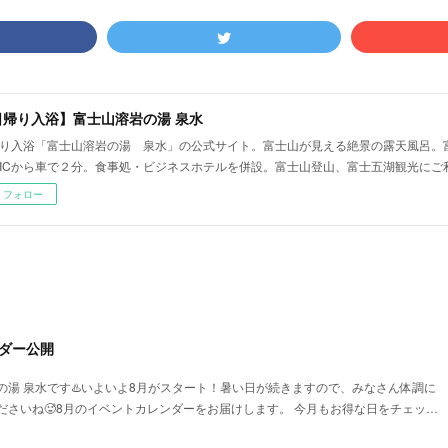
日帰り入浴】富士山溶岩の湯 泉水
り入浴「富士山溶岩の湯 泉水」の公式サイト。富士山が見える絶景の露天風呂。
ICから車で２分。食事処・ビジネスホテルを併設。富士山登山、富士五湖観光にご
フォロー
ダー公開
の湯 泉水です♨️いよいよ8月がスタート！暑い日が続きますので、みなさん体調に
ださいね🥵8月のイベントカレンダーをお届けします。 今月もお得な日をチェッ…