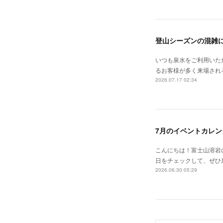
登山シーズンの混雑
いつも泉水をご利用いた
るお客様が多く来場される
2026.07.17 02:34
7月のイベントカレン
こんにちは！富士山溶岩の
日をチェックして、ぜひ泉水
2026.06.30 05:29