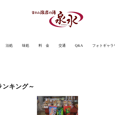
泊処
味処
料 金
交通
Q&A
フォトギャラ
ランキング～