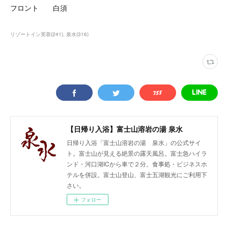
フロント 白須
リゾートイン芙蓉
(
241
)
泉水
(
316
)
【日帰り入浴】富士山溶岩の湯 泉水
日帰り入浴「富士山溶岩の湯 泉水」の公式サイ
ト。富士山が見える絶景の露天風呂。富士急ハイラ
ンド・河口湖ICから車で２分。食事処・ビジネスホ
テルを併設。富士山登山、富士五湖観光にご利用下
さい。
フォロー