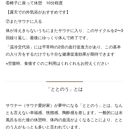
⑥椅子に座って休憩 10分程度
【露天での外気浴がおすすめです】
⑦またサウナに入る
体が冷えきらないうちにまたサウナに入り、このサイクルを2〜3
回繰り返し、最後にゆっくり休んで終了です。
「温冷交代浴」には平常時の2倍の血行促進力があり、この基本
の入り方をするだけでも十分な健康促進効果が期待できます
※空腹時、食後すぐのご利用はくれぐれもお控えください
「ととのう」とは
サウナー（サウナ愛好家）が夢中になる「ととのう」とは、なん
とも言えない幸福感、恍惚感、陶酔感を差します。一般的には水
風呂を出た後の休憩時、体内の血流がよくなることにより、とと
のう人がもっとも多いと言われています。