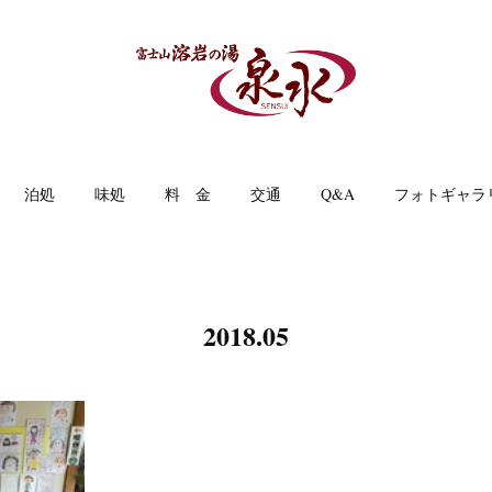
泊処
味処
料 金
交通
Q&A
フォトギャラ
2018
.
05