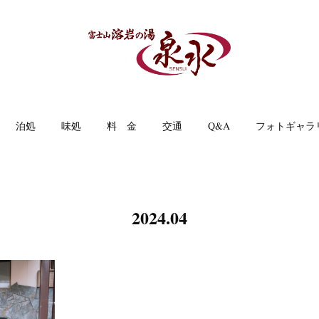
泊処
味処
料 金
交通
Q&A
フォトギャラ
2024
.
04