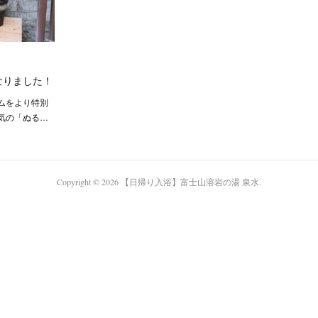
なりました！
ムをより特別
気の「ぬる…
Copyright ©
2026
【日帰り入浴】富士山溶岩の湯 泉水
.