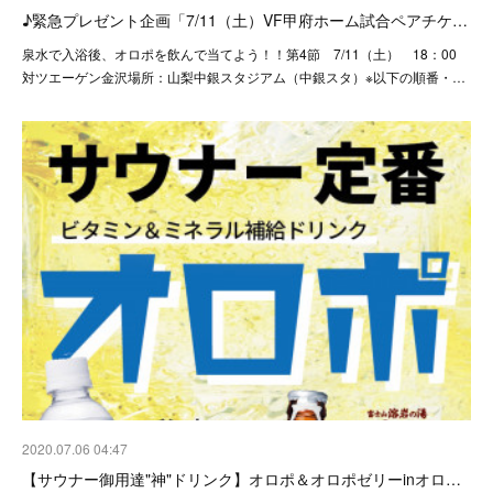
♪緊急プレゼント企画「7/11（土）VF甲府ホーム試合ペアチケ…
泉水で入浴後、オロポを飲んで当てよう！！第4節 7/11（土） 18：00
対ツエーゲン金沢場所：山梨中銀スタジアム（中銀スタ）※以下の順番・…
2020.07.06 04:47
【サウナー御用達"神"ドリンク】オロポ＆オロポゼリーinオロ…