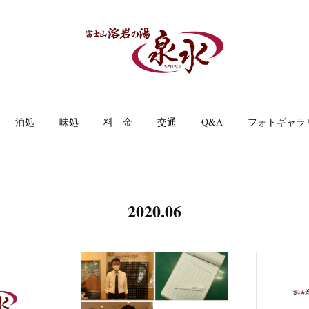
泊処
味処
料 金
交通
Q&A
フォトギャラ
2020
.
06