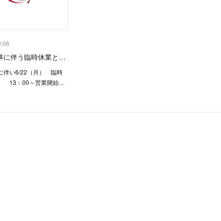
0:06
事に伴う臨時休業と…
伴い6/22（月） 臨時
火） 13：00～営業開始…