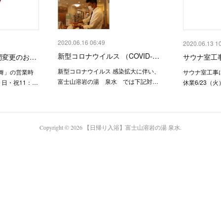
2020.06.16 06:49
2020.06.13 1
新型コロナウイルス （COVID-…
間変更のお…
サウナ室工
新型コロナウイルス 感染拡大に伴い、
の舞」の営業時
サウナ室工事に
富士山溶岩の湯 泉水 では下記対…
日・祝11：…
休業6/23（
Copyright ©
2026
【日帰り入浴】富士山溶岩の湯 泉水
.