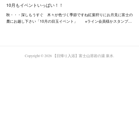
10月もイベントいっぱい！！
秋・・・深しもうすぐ 木々が色づく季節ですね紅葉狩りにお月見に富士の
麓にお越し下さい「10月の目玉イベント」 ※ライン会員様かスタンプ…
Copyright ©
2026
【日帰り入浴】富士山溶岩の湯 泉水
.