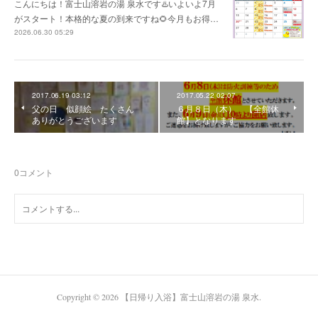
こんにちは！富士山溶岩の湯 泉水です♨️いよいよ7月
がスタート！本格的な夏の到来ですね🌻今月もお得…
2026.06.30 05:29
2017.06.19 03:12
2017.05.22 02:07
父の日 似顔絵 たくさん
６月８日（木） 【全館休
ありがとうございます
館】となります
0
コメント
Copyright ©
2026
【日帰り入浴】富士山溶岩の湯 泉水
.