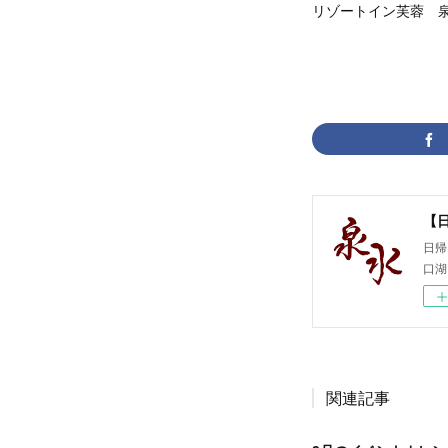
リゾートイン芙蓉 
【
日帰
口湖
関連記事