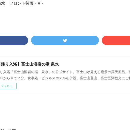
泉水 フロント後藤・∀・
日帰り入浴】富士山溶岩の湯 泉水
り入浴「富士山溶岩の湯 泉水」の公式サイト。富士山が見える絶景の露天風呂。
ICから車で２分。食事処・ビジネスホテルを併設。富士山登山、富士五湖観光にご
フォロー