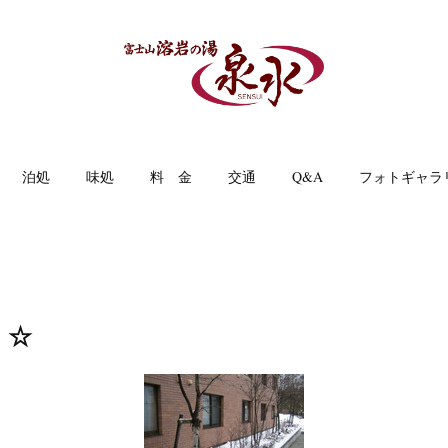
泊処
味処
料 金
交通
Q&A
フォトギャラ
・☆