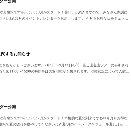
ダー公開
の湯 泉水です♨️いよいよ8月がスタート！暑い日が続きますので、みなさん体調に
ださいね🥵8月のイベントカレンダーをお届けします。 今月もお得な日をチェッ…
に関するお知らせ
だきありがとうございます。7月1日〜9月11日の間、富士山登山ツアーに参加され
ため11:00〜15:00の時間帯は大変混雑が予想されます。混雑状況によって入館…
ダー公開
湯 泉水です♨️いよいよ7月がスタート！本格的な夏の到来ですね🌻今月もお得な
で夏の疲れを癒やしてくださいね🎵🗓️7月のイベントスケジュール🗓️↓↓↓🎫…