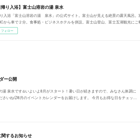
日帰り入浴】富士山溶岩の湯 泉水
り入浴「富士山溶岩の湯 泉水」の公式サイト。富士山が見える絶景の露天風呂。
ICから車で２分。食事処・ビジネスホテルを併設。富士山登山、富士五湖観光にご
フォロー
ダー公開
の湯 泉水です♨️いよいよ8月がスタート！暑い日が続きますので、みなさん体調に
ださいね🥵8月のイベントカレンダーをお届けします。 今月もお得な日をチェッ…
に関するお知らせ