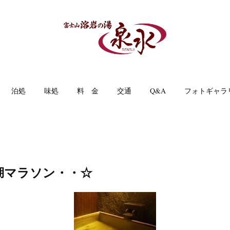
泊処
味処
料 金
交通
Q&A
フォトギャラ
湖マラソン・・☆