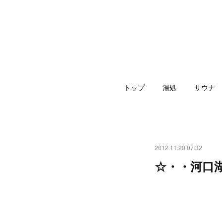
トップ
湯処
サウナ
2012.11.20 07:32
☆・・河口