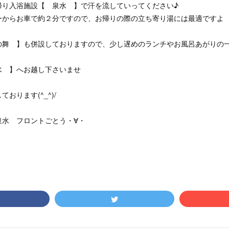
帰り入浴施設【 泉水 】で汗を流していってください♪
ーからお車で約２分ですので、お帰りの際の立ち寄り湯には最適ですよ
の舞 】も併設しておりますので、少し遅めのランチやお風呂あがりの
水 】へお越し下さいませ
おります(^_^)/
泉水 フロントごとう・∀・