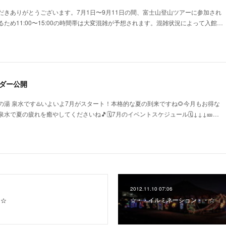
だきありがとうございます。7月1日〜9月11日の間、富士山登山ツアーに参加され
ため11:00〜15:00の時間帯は大変混雑が予想されます。混雑状況によって入館…
ダー公開
湯 泉水です♨️いよいよ7月がスタート！本格的な夏の到来ですね🌻今月もお得な
で夏の疲れを癒やしてくださいね🎵🗓️7月のイベントスケジュール🗓️↓↓↓🎫…
2012.11.10 07:06
☆・・イルミネーション・・☆
・☆