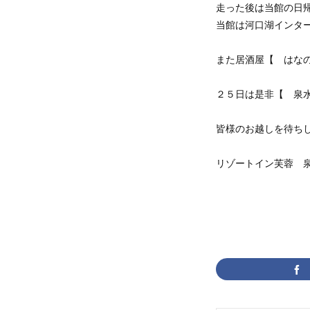
走った後は当館の日
当館は河口湖インタ
また居酒屋【 はな
２５日は是非【 泉
皆様のお越しを待ちして
リゾートイン芙蓉 