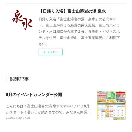
【日帰り入浴】富士山溶岩の湯 泉水
日帰り入浴「富士山溶岩の湯 泉水」の公式サイ
ト。富士山が見える絶景の露天風呂。富士急ハイラ
ンド・河口湖ICから車で２分。食事処・ビジネスホ
テルを併設。富士山登山、富士五湖観光にご利用下
さい。
フォロー
関連記事
8月のイベントカレンダー公開
こんにちは！富士山溶岩の湯 泉水です♨️いよいよ8月
がスタート！暑い日が続きますので、みなさん体調…
2026.07.30 07:36