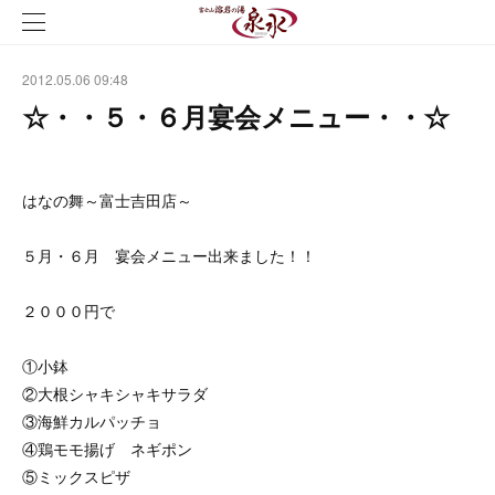
2012.05.06 09:48
☆・・５・６月宴会メニュー・・☆
はなの舞～富士吉田店～
５月・６月 宴会メニュー出来ました！！
２０００円で
①小鉢
②大根シャキシャキサラダ
③海鮮カルパッチョ
④鶏モモ揚げ ネギポン
⑤ミックスピザ