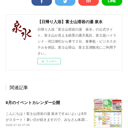
【日帰り入浴】富士山溶岩の湯 泉水
日帰り入浴「富士山溶岩の湯 泉水」の公式サイ
ト。富士山が見える絶景の露天風呂。富士急ハイラ
ンド・河口湖ICから車で２分。食事処・ビジネスホ
テルを併設。富士山登山、富士五湖観光にご利用下
さい。
フォロー
関連記事
8月のイベントカレンダー公開
こんにちは！富士山溶岩の湯 泉水です♨️いよいよ8月
がスタート！暑い日が続きますので、みなさん体調…
2026.07.30 07:36