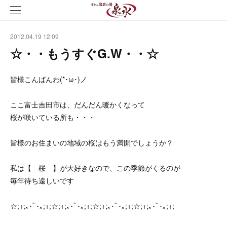
2012.04.19 12:09
☆・・もうすぐG.W・・☆
皆様こんばんわ(*･ω･)ノ
ここ富士吉田市は、だんだん暖かくなって
桜が咲いている所も・・・
皆様のお住まいの地域の桜はもう満開でしょうか？
私は【 桜 】が大好きなので、この季節がくるのが
毎年待ち遠しいです
☆;+;｡･ﾟ･｡;+;☆;+;｡･ﾟ･｡;+;☆;+;｡･ﾟ･｡;+;☆;+;｡･ﾟ･｡;+;