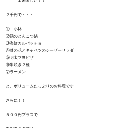
出来ました！！
２千円で・・・
① 小鉢
②鶏のとんこつ鍋
③海鮮カルパッチョ
④菜の花とキャベツのシーザーサラダ
⑤明太マヨピザ
⑥串焼き２種
⑦ラーメン
と、ボリュームたっぷりのお料理です
さらに！！
５００円プラスで