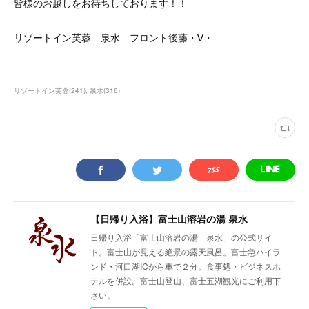
皆様のお越しをお待ちしております！！
リゾートイン芙蓉 泉水 フロント後藤・∀・
リゾートイン芙蓉
(
241
)
泉水
(
316
)
【日帰り入浴】富士山溶岩の湯 泉水
日帰り入浴「富士山溶岩の湯 泉水」の公式サイ
ト。富士山が見える絶景の露天風呂。富士急ハイラ
ンド・河口湖ICから車で２分。食事処・ビジネスホ
テルを併設。富士山登山、富士五湖観光にご利用下
さい。