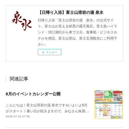
【日帰り入浴】富士山溶岩の湯 泉水
日帰り入浴「富士山溶岩の湯 泉水」の公式サイ
ト。富士山が見える絶景の露天風呂。富士急ハイラ
ンド・河口湖ICから車で２分。食事処・ビジネスホ
テルを併設。富士山登山、富士五湖観光にご利用下
さい。
フォロー
関連記事
8月のイベントカレンダー公開
こんにちは！富士山溶岩の湯 泉水です♨️いよいよ8月
がスタート！暑い日が続きますので、みなさん体調…
2026.07.30 07:36