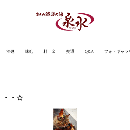
泊処
味処
料 金
交通
Q&A
フォトギャラ
・・・☆