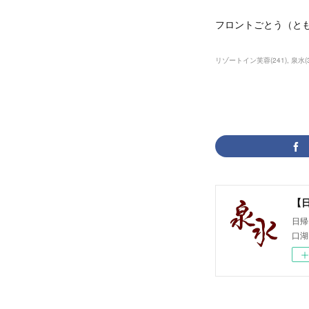
フロントごとう（とも
リゾートイン芙蓉
(
241
)
泉水
(
【
日帰
口湖