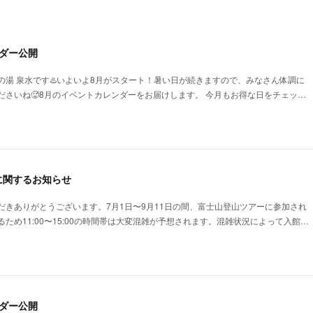
ダー公開
の湯 泉水です♨️いよいよ8月がスタート！暑い日が続きますので、みなさん体調に
ださいね🥵8月のイベントカレンダーをお届けします。 今月もお得な日をチェッ…
に関するお知らせ
だきありがとうございます。7月1日〜9月11日の間、富士山登山ツアーに参加され
ため11:00〜15:00の時間帯は大変混雑が予想されます。混雑状況によって入館…
ダー公開