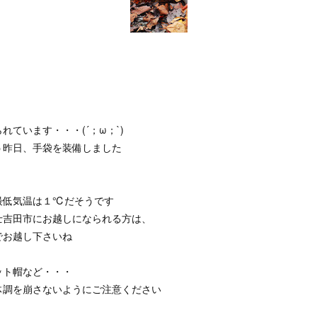
れています・・・(´；ω；`)
う昨日、手袋を装備しました
最低気温は１℃だそうです
士吉田市にお越しになられる方は、
でお越し下さいね
ット帽など・・・
体調を崩さないようにご注意ください