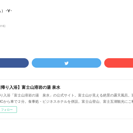
）･∀･
316
)
日帰り入浴】富士山溶岩の湯 泉水
り入浴「富士山溶岩の湯 泉水」の公式サイト。富士山が見える絶景の露天風呂。
ICから車で２分。食事処・ビジネスホテルを併設。富士山登山、富士五湖観光にご
フォロー