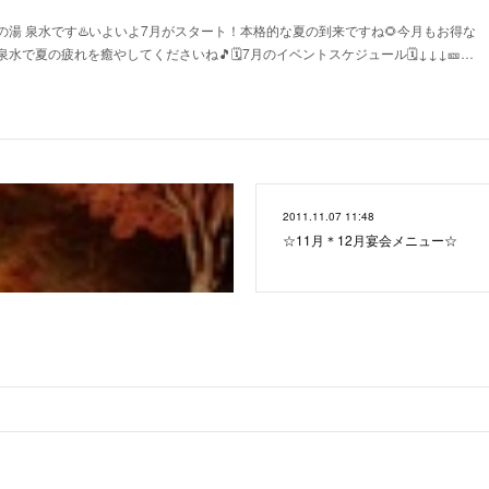
湯 泉水です♨️いよいよ7月がスタート！本格的な夏の到来ですね🌻今月もお得な
で夏の疲れを癒やしてくださいね🎵🗓️7月のイベントスケジュール🗓️↓↓↓🎫…
2011.11.07 11:48
☆11月＊12月宴会メニュー☆