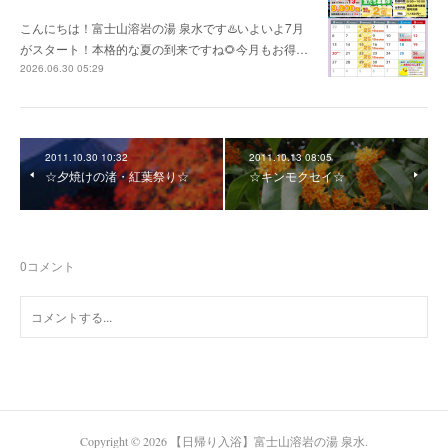
こんにちは！富士山溶岩の湯 泉水です♨️いよいよ7月
がスタート！本格的な夏の到来ですね🌻今月もお得…
2026.06.30 05:29
2011.10.30 10:32
2011.10.13 08:05
☆夕焼けの渚・紅葉祭り☆
☆キンモクセイ☆
0
コメント
Copyright ©
2026
【日帰り入浴】富士山溶岩の湯 泉水
.