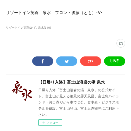
リゾートイン芙蓉 泉水 フロント後藤（とも）･∀･
リゾートイン芙蓉
(
241
)
泉水
(
316
)
【日帰り入浴】富士山溶岩の湯 泉水
日帰り入浴「富士山溶岩の湯 泉水」の公式サイ
ト。富士山が見える絶景の露天風呂。富士急ハイラ
ンド・河口湖ICから車で２分。食事処・ビジネスホ
テルを併設。富士山登山、富士五湖観光にご利用下
さい。
フォロー