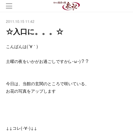
2011.10.15 11:42
☆入口に。。。☆
こんばんは(´∀｀)
土曜の夜をいかがお過ごしですか(｡･ω･)？？
今日は、当館の玄関のところで咲いている、
お花の写真をアップします
↓↓コレ(･∀･)↓↓