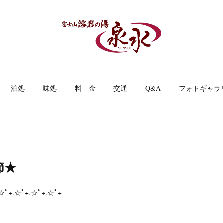
泊処
味処
料 金
交通
Q&A
フォトギャラ
節★
☆ﾟ+.☆ﾟ+.☆ﾟ+.☆ﾟ+