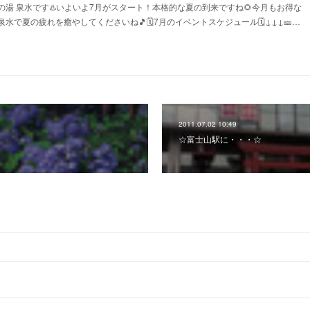
湯 泉水です♨️いよいよ7月がスタート！本格的な夏の到来ですね🌻今月もお得な
で夏の疲れを癒やしてくださいね🎵🗓️7月のイベントスケジュール🗓️↓↓↓🎫…
2011.07.02 10:49
☆富士山駅に・・・☆