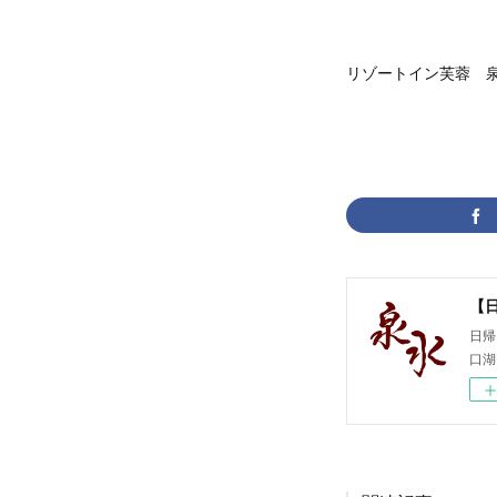
リゾートイン芙蓉 泉
【
日帰
口湖