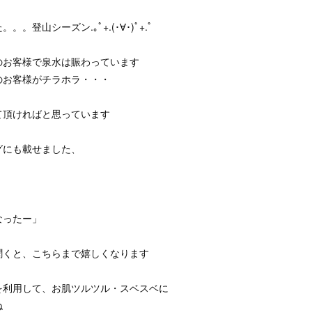
。登山シーズン.｡ﾟ+.(･∀･)ﾟ+.ﾟ
のお客様で泉水は賑わっています
のお客様がチラホラ・・・
て頂ければと思っています
グにも載せました、
なったー」
聞くと、こちらまで嬉しくなります
を利用して、お肌ツルツル・スベスベに
ね