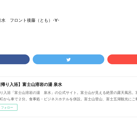
水 フロント後藤（とも）･∀･
日帰り入浴】富士山溶岩の湯 泉水
り入浴「富士山溶岩の湯 泉水」の公式サイト。富士山が見える絶景の露天風呂。
ICから車で２分。食事処・ビジネスホテルを併設。富士山登山、富士五湖観光にご
フォロー