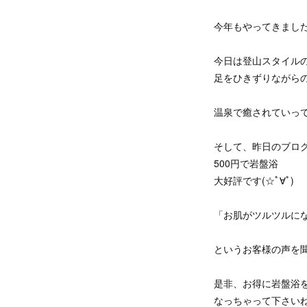
今年もやってきました。。
今日は登山スタイル
足をひきずりながら
温泉で癒されていっ
そして、昨日のブロ
500円で岩盤浴
大好評です(☆ﾟ∀ﾟ)
「お肌がツルツルに
というお客様の声を
是非、お得に岩盤浴
なっちゃって下さい