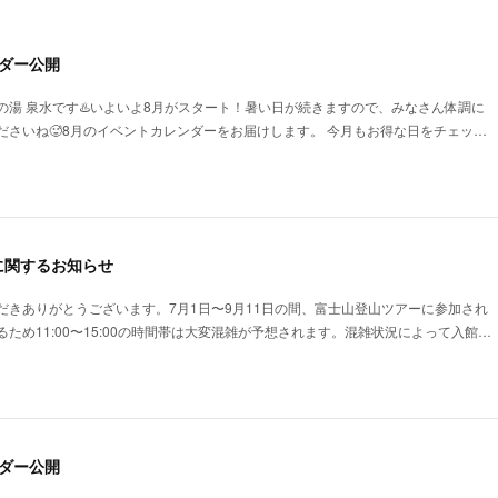
ダー公開
の湯 泉水です♨️いよいよ8月がスタート！暑い日が続きますので、みなさん体調に
ださいね🥵8月のイベントカレンダーをお届けします。 今月もお得な日をチェッ…
に関するお知らせ
だきありがとうございます。7月1日〜9月11日の間、富士山登山ツアーに参加され
ため11:00〜15:00の時間帯は大変混雑が予想されます。混雑状況によって入館…
ダー公開