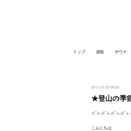
トップ
湯処
サウナ
2011.07.03 09:36
★登山の季
☆ﾟ+.☆ﾟ+.☆ﾟ+.☆ﾟ+.
こんにちは