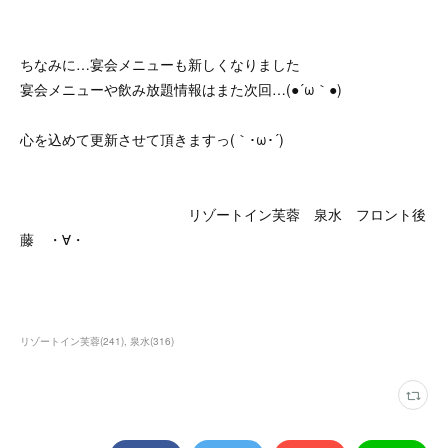
ちなみに…宴会メニューも新しくなりました
宴会メニューや飲み放題情報はまた次回…(●´ω｀●)
心を込めて更新させて頂きますっ(｀･ω･´)
リゾートイン芙蓉 泉水 フロント後
藤 ・∀・
リゾートイン芙蓉
(
241
)
泉水
(
316
)