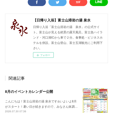
【日帰り入浴】富士山溶岩の湯 泉水
日帰り入浴「富士山溶岩の湯 泉水」の公式サイ
ト。富士山が見える絶景の露天風呂。富士急ハイラ
ンド・河口湖ICから車で２分。食事処・ビジネスホ
テルを併設。富士山登山、富士五湖観光にご利用下
さい。
フォロー
関連記事
8月のイベントカレンダー公開
こんにちは！富士山溶岩の湯 泉水です♨️いよいよ8月
がスタート！暑い日が続きますので、みなさん体調…
2026.07.30 07:36