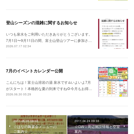
登山シーズンの混雑に関するお知らせ
いつも泉水をご利用いただきありがとうございます。
7月1日〜9月11日の間、富士山登山ツアーに参加さ…
2026.07.17 02:34
7月のイベントカレンダー公開
こんにちは！富士山溶岩の湯 泉水です♨️いよいよ7月
がスタート！本格的な夏の到来ですね🌻今月もお得…
2026.06.30 05:29
2011.05.05 08:03
2011.04.24 09:33
☆はなの舞宴会メニューの
☆GW☆周辺施設情報と空室
ご案内☆
案内