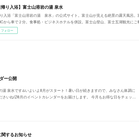
日帰り入浴】富士山溶岩の湯 泉水
り入浴「富士山溶岩の湯 泉水」の公式サイト。富士山が見える絶景の露天風呂。
ICから車で２分。食事処・ビジネスホテルを併設。富士山登山、富士五湖観光にご
フォロー
ダー公開
の湯 泉水です♨️いよいよ8月がスタート！暑い日が続きますので、みなさん体調に
ださいね🥵8月のイベントカレンダーをお届けします。 今月もお得な日をチェッ…
に関するお知らせ