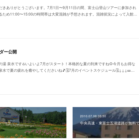
だきありがとうございます。7月1日〜9月11日の間、富士山登山ツアーに参加され
ため11:00〜15:00の時間帯は大変混雑が予想されます。混雑状況によって入館…
ダー公開
湯 泉水です♨️いよいよ7月がスタート！本格的な夏の到来ですね🌻今月もお得な
で夏の疲れを癒やしてくださいね🎵🗓️7月のイベントスケジュール🗓️↓↓↓🎫…
2010.07.08 05:30
パーク
中央高速・東富士五湖道路が無料