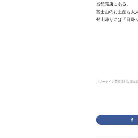
当館売店にある、
富士山のお土産も大
登山帰りには「日帰
ビジネス
富士山 溶
リゾートイン芙蓉
(
241
)
泉水
(