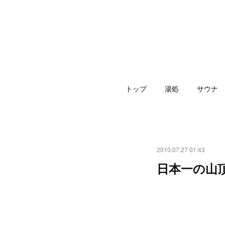
トップ
湯処
サウナ
2010.07.27 01:43
日本一の山