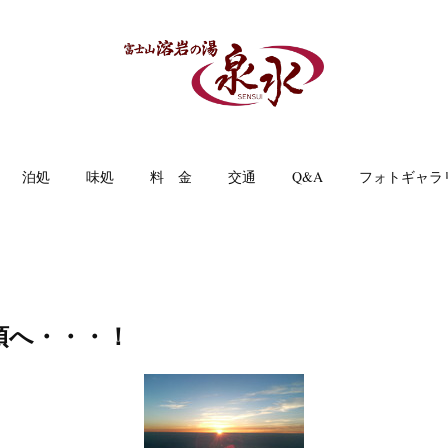
泊処
味処
料 金
交通
Q&A
フォトギャラ
頂へ・・・！