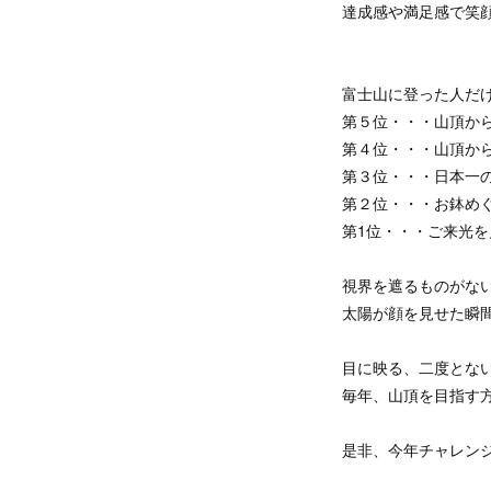
達成感や満足感で笑
富士山に登った人だ
第５位・・・山頂か
第４位・・・山頂か
第３位・・・日本一の
第２位・・・お鉢め
第1位・・・ご来光を
視界を遮るものがな
太陽が顔を見せた瞬
目に映る、二度とな
毎年、山頂を目指す
是非、今年チャレン