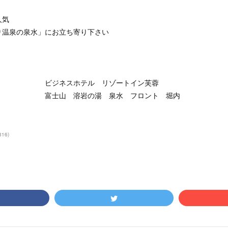
人気
り温泉の泉水」にお立ち寄り下さい
ホテル リゾートイン芙蓉
岩の湯 泉水 フロント 堀内
316
)