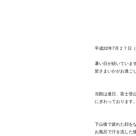
平成22年7月２７日
暑い日が続いていま
皆さまいかがお過ご
当館は連日、富士登
にぎわっております
下山後で疲れた顔を
お風呂で汗を流した