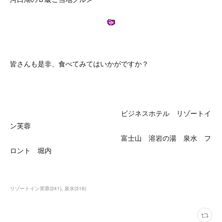
皆さんも是非、食べてみてはいかがですか？
ビジネスホテル リゾートイ
ン芙蓉
富士山 溶岩の湯 泉水 フ
ロント 堀内
リゾートイン芙蓉
(
241
)
泉水
(
316
)