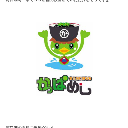
河口湖のＢ級ご当地グルメ