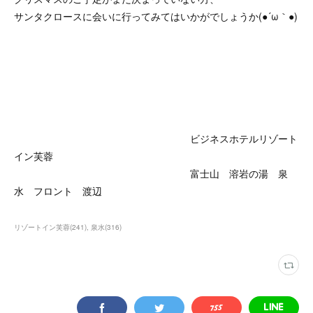
サンタクロースに会いに行ってみてはいかがでしょうか(●´ω｀●)
ビジネスホテルリゾート
イン芙蓉
富士山 溶岩の湯 泉
水 フロント 渡辺
リゾートイン芙蓉
(
241
)
泉水
(
316
)