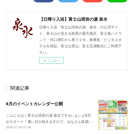
【日帰り入浴】富士山溶岩の湯 泉水
日帰り入浴「富士山溶岩の湯 泉水」の公式サイ
ト。富士山が見える絶景の露天風呂。富士急ハイラ
ンド・河口湖ICから車で２分。食事処・ビジネスホ
テルを併設。富士山登山、富士五湖観光にご利用下
さい。
フォロー
関連記事
8月のイベントカレンダー公開
こんにちは！富士山溶岩の湯 泉水です♨️いよいよ8月
がスタート！暑い日が続きますので、みなさん体調…
2026.07.30 07:36