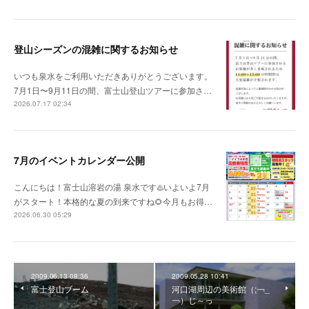
登山シーズンの混雑に関するお知らせ
いつも泉水をご利用いただきありがとうございます。
7月1日〜9月11日の間、富士山登山ツアーに参加さ…
2026.07.17 02:34
7月のイベントカレンダー公開
こんにちは！富士山溶岩の湯 泉水です♨️いよいよ7月
がスタート！本格的な夏の到来ですね🌻今月もお得…
2026.06.30 05:29
2009.06.13 08:36
2009.05.28 10:41
富士登山ブーム
河口湖周辺の美術館（;￢_
￢）じ～っ