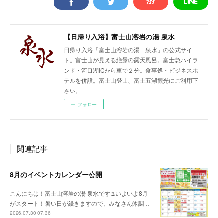
【日帰り入浴】富士山溶岩の湯 泉水
日帰り入浴「富士山溶岩の湯 泉水」の公式サイ
ト。富士山が見える絶景の露天風呂。富士急ハイラ
ンド・河口湖ICから車で２分。食事処・ビジネスホ
テルを併設。富士山登山、富士五湖観光にご利用下
さい。
フォロー
関連記事
8月のイベントカレンダー公開
こんにちは！富士山溶岩の湯 泉水です♨️いよいよ8月
がスタート！暑い日が続きますので、みなさん体調…
2026.07.30 07:36