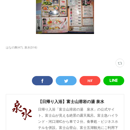
はなの舞
(
47
)
泉水
(
316
)
【日帰り入浴】富士山溶岩の湯 泉水
日帰り入浴「富士山溶岩の湯 泉水」の公式サイ
ト。富士山が見える絶景の露天風呂。富士急ハイラ
ンド・河口湖ICから車で２分。食事処・ビジネスホ
テルを併設。富士山登山、富士五湖観光にご利用下