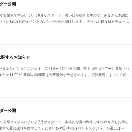
ダー公開
の湯 泉水です♨️いよいよ8月がスタート！暑い日が続きますので、みなさん体調に
ださいね🥵8月のイベントカレンダーをお届けします。 今月もお得な日をチェッ…
に関するお知らせ
だきありがとうございます。7月1日〜9月11日の間、富士山登山ツアーに参加され
ため11:00〜15:00の時間帯は大変混雑が予想されます。混雑状況によって入館…
ダー公開
湯 泉水です♨️いよいよ7月がスタート！本格的な夏の到来ですね🌻今月もお得な
で夏の疲れを癒やしてくださいね🎵🗓️7月のイベントスケジュール🗓️↓↓↓🎫…