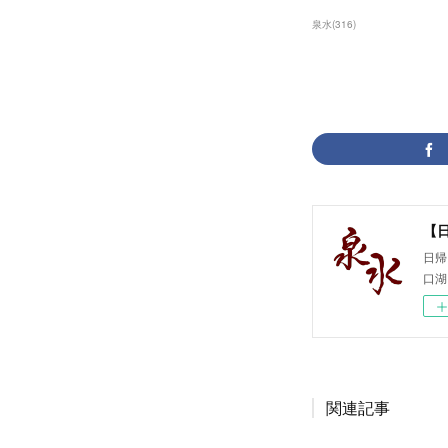
泉水
(
316
)
【
日帰
口湖
関連記事