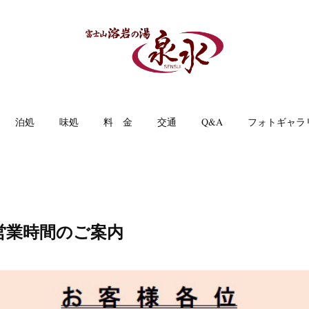
泊処
味処
料 金
交通
Q&A
フォトギャラ
営業時間のご案内