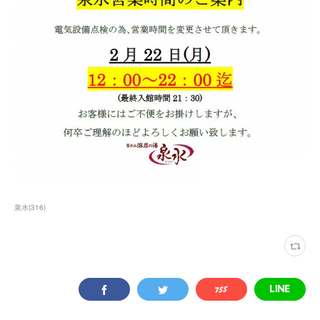
泉水
(
316
)