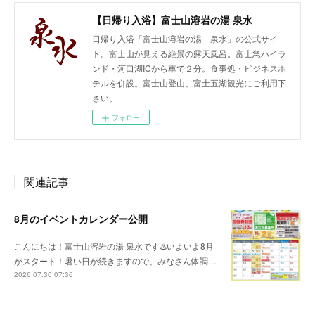
【日帰り入浴】富士山溶岩の湯 泉水
日帰り入浴「富士山溶岩の湯 泉水」の公式サイ
ト。富士山が見える絶景の露天風呂。富士急ハイラ
ンド・河口湖ICから車で２分。食事処・ビジネスホ
テルを併設。富士山登山、富士五湖観光にご利用下
さい。
フォロー
関連記事
8月のイベントカレンダー公開
こんにちは！富士山溶岩の湯 泉水です♨️いよいよ8月
がスタート！暑い日が続きますので、みなさん体調…
2026.07.30 07:36