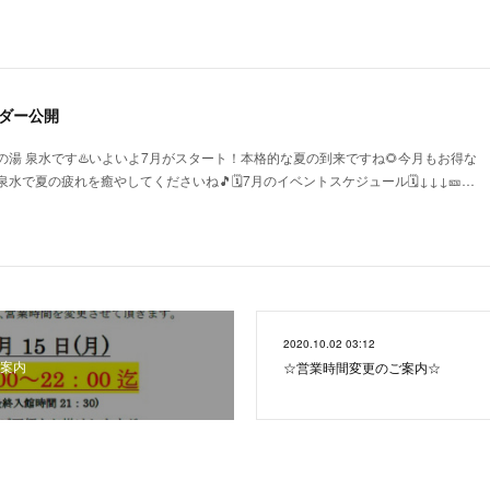
ダー公開
湯 泉水です♨️いよいよ7月がスタート！本格的な夏の到来ですね🌻今月もお得な
で夏の疲れを癒やしてくださいね🎵🗓️7月のイベントスケジュール🗓️↓↓↓🎫…
2020.10.02 03:12
案内
☆営業時間変更のご案内☆