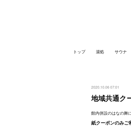
トップ
湯処
サウナ
2020.10.06 07:01
地域共通ク
館内併設のはなの舞に
紙クーポンのみご