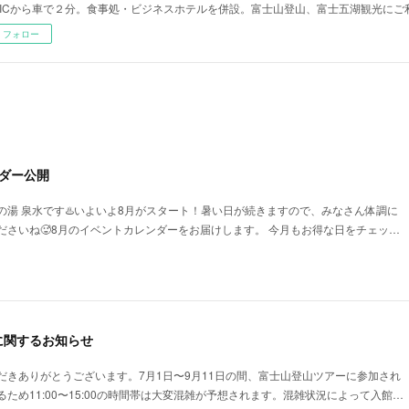
ICから車で２分。食事処・ビジネスホテルを併設。富士山登山、富士五湖観光にご
フォロー
ダー公開
の湯 泉水です♨️いよいよ8月がスタート！暑い日が続きますので、みなさん体調に
ださいね🥵8月のイベントカレンダーをお届けします。 今月もお得な日をチェッ…
に関するお知らせ
だきありがとうございます。7月1日〜9月11日の間、富士山登山ツアーに参加され
ため11:00〜15:00の時間帯は大変混雑が予想されます。混雑状況によって入館…