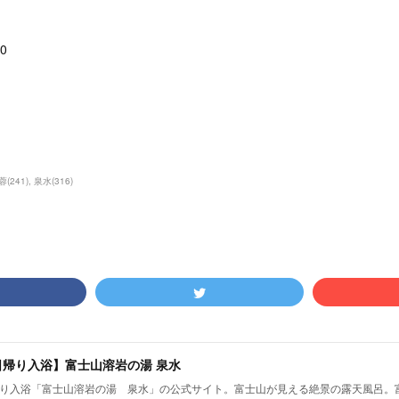
0
蓉
(
241
)
泉水
(
316
)
日帰り入浴】富士山溶岩の湯 泉水
り入浴「富士山溶岩の湯 泉水」の公式サイト。富士山が見える絶景の露天風呂。