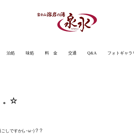
泊処
味処
料 金
交通
Q&A
フォトギャラ
。。☆
しですか(｡･ω･)？？