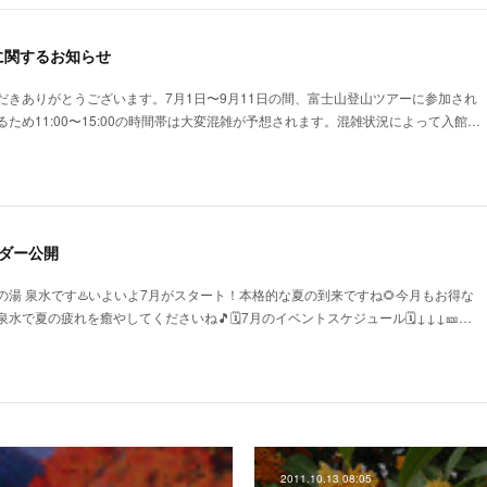
に関するお知らせ
だきありがとうございます。7月1日〜9月11日の間、富士山登山ツアーに参加され
ため11:00〜15:00の時間帯は大変混雑が予想されます。混雑状況によって入館…
ダー公開
湯 泉水です♨️いよいよ7月がスタート！本格的な夏の到来ですね🌻今月もお得な
で夏の疲れを癒やしてくださいね🎵🗓️7月のイベントスケジュール🗓️↓↓↓🎫…
2011.10.13 08:05