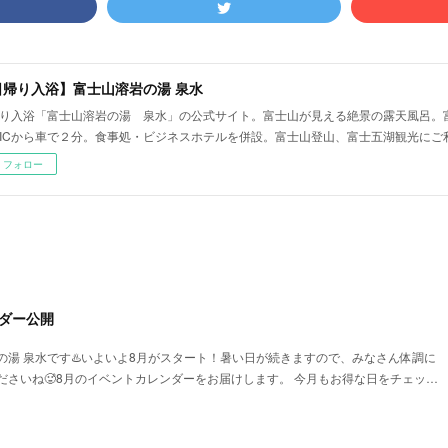
日帰り入浴】富士山溶岩の湯 泉水
り入浴「富士山溶岩の湯 泉水」の公式サイト。富士山が見える絶景の露天風呂。
ICから車で２分。食事処・ビジネスホテルを併設。富士山登山、富士五湖観光にご
フォロー
ダー公開
の湯 泉水です♨️いよいよ8月がスタート！暑い日が続きますので、みなさん体調に
ださいね🥵8月のイベントカレンダーをお届けします。 今月もお得な日をチェッ…