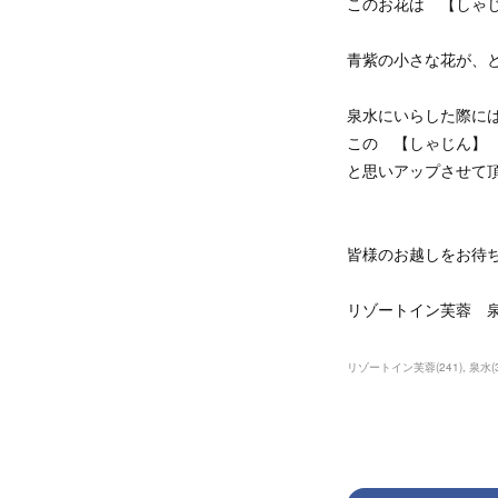
このお花は 【しゃ
青紫の小さな花が、と
泉水にいらした際に
この 【しゃじん】
と思いアップさせて
皆様のお越しをお待
リゾートイン芙蓉 泉
リゾートイン芙蓉
(
241
)
泉水
(