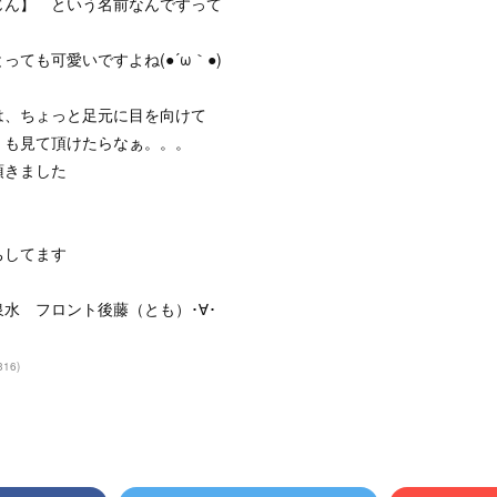
じん】 という名前なんですって
っても可愛いですよね(●´ω｀●)
は、ちょっと足元に目を向けて
 も見て頂けたらなぁ。。。
頂きました
ちしてます
水 フロント後藤（とも）･∀･
316
)