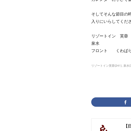
そしてそんな節目の
入りにいらしてくだ
リゾートイン 芙蓉
泉水
フロント くわば
リゾートイン芙蓉
(
241
)
泉水
(
【