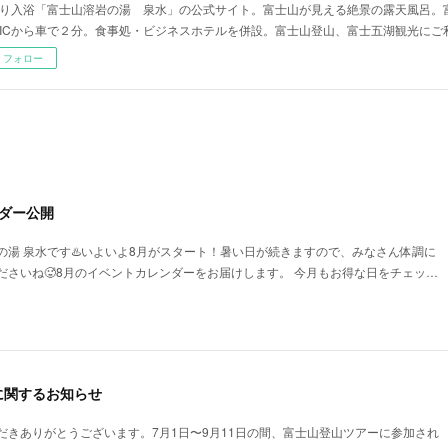
り入浴「富士山溶岩の湯 泉水」の公式サイト。富士山が見える絶景の露天風呂。
ICから車で２分。食事処・ビジネスホテルを併設。富士山登山、富士五湖観光にご
フォロー
ダー公開
の湯 泉水です♨️いよいよ8月がスタート！暑い日が続きますので、みなさん体調に
ださいね🥵8月のイベントカレンダーをお届けします。 今月もお得な日をチェッ…
に関するお知らせ
だきありがとうございます。7月1日〜9月11日の間、富士山登山ツアーに参加され