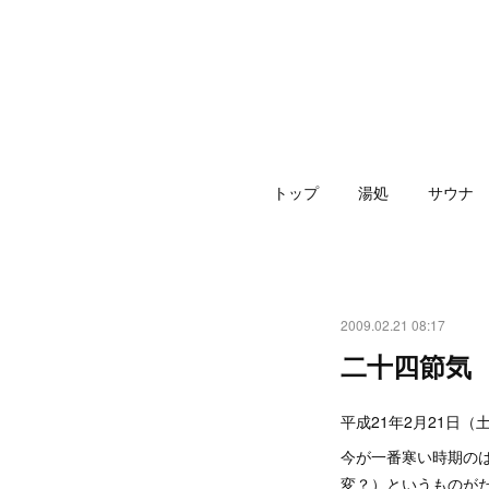
トップ
湯処
サウナ
2009.02.21 08:17
二十四節気
平成21年2月21日（
今が一番寒い時期の
変？）というものが