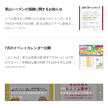
登山シーズンの混雑に関するお知らせ
いつも泉水をご利用いただきありがとうございます。
7月1日〜9月11日の間、富士山登山ツアーに参加さ…
2026.07.17 02:34
7月のイベントカレンダー公開
こんにちは！富士山溶岩の湯 泉水です♨️いよいよ7月
がスタート！本格的な夏の到来ですね🌻今月もお得…
2026.06.30 05:29
2025.03.21 01:50
2024.12.23 01:30
3月27日(木)営業時間変更の
年末年始も休まず営業中！
お知らせ