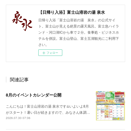
【日帰り入浴】富士山溶岩の湯 泉水
日帰り入浴「富士山溶岩の湯 泉水」の公式サイ
ト。富士山が見える絶景の露天風呂。富士急ハイラ
ンド・河口湖ICから車で２分。食事処・ビジネスホ
テルを併設。富士山登山、富士五湖観光にご利用下
さい。
フォロー
関連記事
8月のイベントカレンダー公開
こんにちは！富士山溶岩の湯 泉水です♨️いよいよ8月
がスタート！暑い日が続きますので、みなさん体調…
2026.07.30 07:36